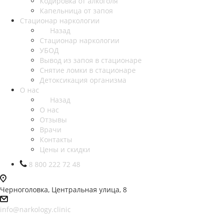
Кодировка от алкоголя
Капельница от запоя
Стационар наркологии
Назад
Стационар наркологии
УБОД
Вывод из запоя в стационаре
Снятие ломки в стационаре
Детоксикация организма
О нас
Назад
О нас
Отзывы
Врачи
Контакты
Цены и скидки
8 800 222 72 48
Черноголовка, Центральная улица, 8
info@narkology.clinic