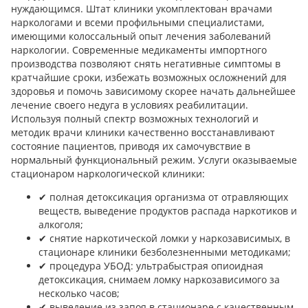
нуждающимся. Штат клиники укомплектован врачами
наркологами и всеми профильными специалистами,
имеющими колоссальный опыт лечения заболеваний
наркологии. Современные медикаменты импортного
производства позволяют снять негативные симптомы в
кратчайшие сроки, избежать возможных осложнений для
здоровья и помочь зависимому скорее начать дальнейшее
лечение своего недуга в условиях реабилитации.
Используя полный спектр возможных технологий и
методик врачи клиники качественно восстанавливают
состояние пациентов, приводя их самочувствие в
нормальный функциональный режим. Услуги оказываемые
стационаром наркологической клиники:
✔︎ полная детоксикация организма от отравляющих
веществ, выведение продуктов распада наркотиков и
алкоголя;
✔︎ снятие наркотической ломки у наркозависимых, в
стационаре клиники безболезненными методиками;
✔︎ процедура УБОД: ультрабыстрая опиоидная
детоксикация, снимаем ломку наркозависимого за
несколько часов;
✔︎ выведение из запоя в стационаре с качественным